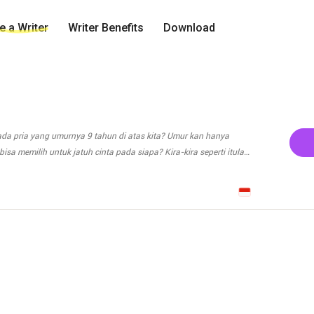
 a Writer
Writer Benefits
Download
pada pria yang umurnya 9 tahun di atas kita? Umur kan hanya
sa memilih untuk jatuh cinta pada siapa? Kira-kira seperti itulah
ng. Ia juga tidak menyangka akan secepat ini menyukai Om dari
nya beberapa tahun terakhir. Satu kata yang terlintas di benak
gannya, hot. Om-om tampan, tinggi, bertubuh kekar dan terlihat
anya Billy Wesphal. Cinta pada pandangan pertama? Ahh mungkin
anya tidak cukup dengan hubungan baik mereka sekarang. Aurora
mempunyai perasaan yang sama padanya. Bagaimana perlakuan
enginginkan lebih. Tapi kenapa sikapnya yang hangat, lembut
 menjadi cuek, dingin dan kasar? Apa yang terjadi? Apa Aurora
ada harapan tapi Aurora tetap menginginkan Billy. Aurora tidak
ora akan berdamai dengan perasaan baru yang menghampirinya