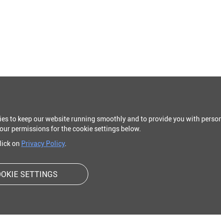
ies to keep our website running smoothly and to provide you with person
our permissions for the cookie settings below.
click on
Privacy Policy
.
OKIE SETTINGS