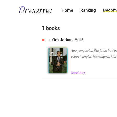
Home
Ranking
Become
1 books
Om Jadian, Yuk!
1.
Apa yang salah jika jatuh hati 
sebuah angka. Memangnya kita bi
yang ada di benak Aurora sekara
seorang yang diam-diam menyukai
CeceAhoy
Aurora saat pertama bertemu den
lebih muda di usianya itu. Nam
bisa dikatakan seperti itu. Ras
sangat yakin jika benar Billy 
Billy padanya membuat Aurora m
dan manis itu tiba-tiba berubah
membuat kesalahan? Meski tidak 
baik-baik saja. Bagaimana Aur