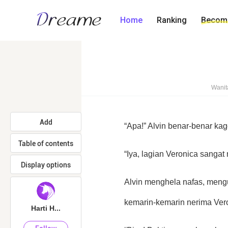
Home
Ranking
Become
Wanit
Add
“Apa!” Alvin benar-benar kag
Table of contents
“Iya, lagian Veronica sangat
Display options
Alvin menghela nafas, mengu
kemarin-kemarin nerima Veron
Harti H...