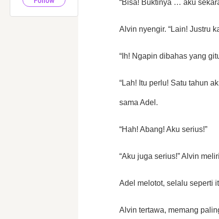
Follow
“Bisa! Buktinya … aku sekar
Alvin nyengir. “Lain! Justru
“Ih! Ngapin dibahas yang gitu
“Lah! Itu perlu! Satu tahun ak
sama Adel.
“Hah! Abang! Aku serius!” 
“Aku juga serius!” Alvin meli
Adel melotot, selalu seperti it
Alvin tertawa, memang pali