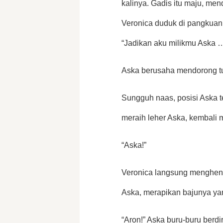
kalinya. Gadis itu maju, men
Veronica duduk di pangkuan
“Jadikan aku milikmu Aska …
Aska berusaha mendorong tu
Sungguh naas, posisi Aska te
meraih leher Aska, kembali 
“Aska!” 
Veronica langsung menghent
Aska, merapikan bajunya ya
“Aron!” Aska buru-buru berdi