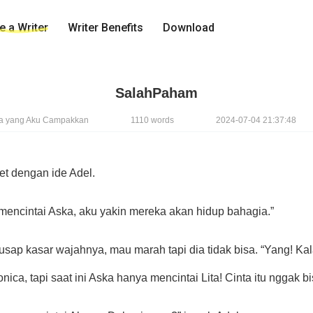
 a Writer
Writer Benefits
Download
SalahPaham
a yang Aku Campakkan
1110 words
2024-07-04 21:37:48
et dengan ide Adel.
 mencintai Aska, aku yakin mereka akan hidup bahagia.” 
sap kasar wajahnya, mau marah tapi dia tidak bisa. “Yang! Kal
ica, tapi saat ini Aska hanya mencintai Lita! Cinta itu nggak bi