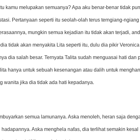
tu kamu melupakan semuanya? Apa aku benar-benar tidak punya
stasi. Pertanyaan seperti itu seolah-olah terus terngiang-ngiang
asaannya, mungkin semua kejadian itu tidak akan terjadi, andai
a tidak akan menyakita Lita seperti itu, dulu dia pikir Veronica 
nya dia salah besar. Ternyata Talita sudah menguasai hati dan pi
lita hanya untuk sebuah kesenangan atau dalih untuk menghanc
 wanita jika dia tidak ada hati kepadanya.
buyarkan semua lamunanya. Aska menoleh, heran saja dengan 
 di hadapannya. Aska menghela nafas, dia terlihat semakin kesal 