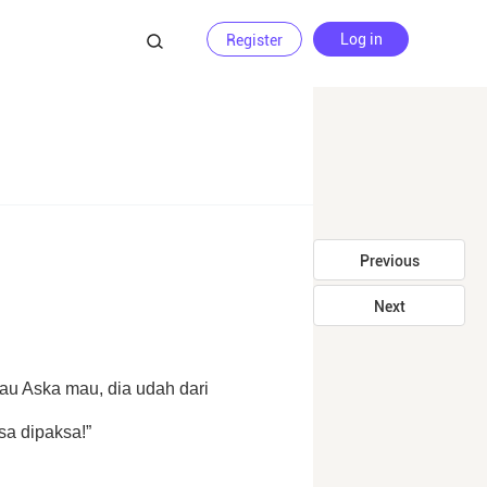
Log in
Register
Previous
Next
au Aska mau, dia udah dari 
sa dipaksa!”