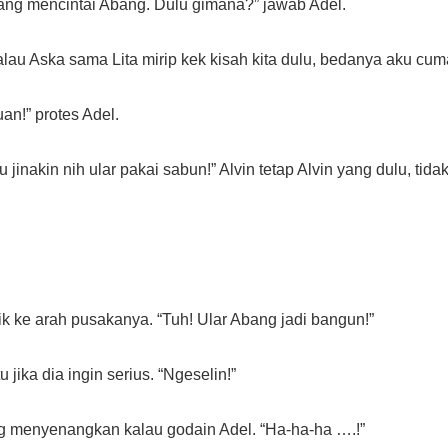
ang mencintai Abang. Dulu gimana?” jawab Adel.
 kalau Aska sama Lita mirip kek kisah kita dulu, bedanya aku cu
an!” protes Adel.
u jinakin nih ular pakai sabun!” Alvin tetap Alvin yang dulu, tida
rik ke arah pusakanya. “Tuh! Ular Abang jadi bangun!” 
u jika dia ingin serius. “Ngeselin!” 
ng menyenangkan kalau godain Adel. “Ha-ha-ha ….!”